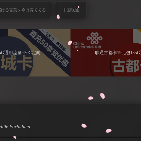
届ける言葉を今は育ててる
中国联通
电信晋城卡29元包225G通用流量+30G定向流量+通话0.1元/分钟
hile
Forbidden