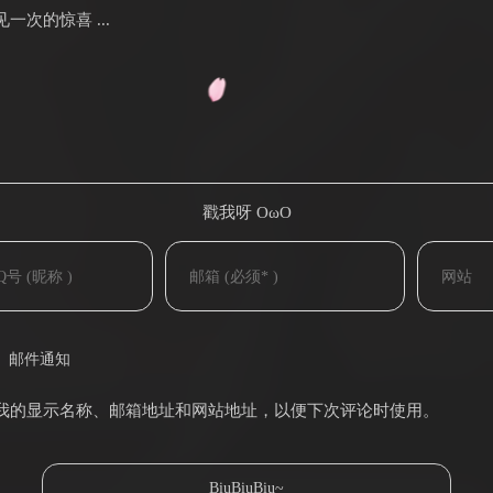
次的惊喜 ...
戳我呀 OωO
(=・ω・=)
邮件通知
我的显示名称、邮箱地址和网站地址，以便下次评论时使用。