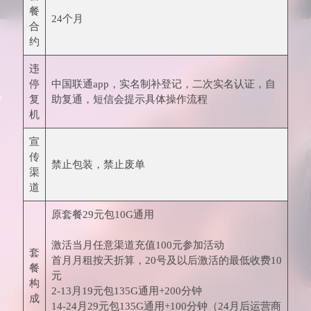
餐
24个月
合
约
违
停
中国联通app，实名制补登记，二次实名认证，自
复
助复通，短信会提示具体操作流程
机
宣
传
禁止包装，禁止废单
渠
道
原套餐29元包10G通用
激活当月任意渠道充值100元参加活动
套
首月月租按天折算，20号及以后激活的最低收费10
餐
元
构
2-13月19元包135G通用+200分钟
成
14-24月29元包135G通用+100分钟（24月后运营商