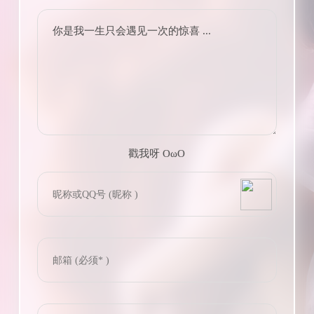
你是我一生只会遇见一次的惊喜 ...
戳我呀 OωO
bilibili~
(=・ω・=)
Tieba