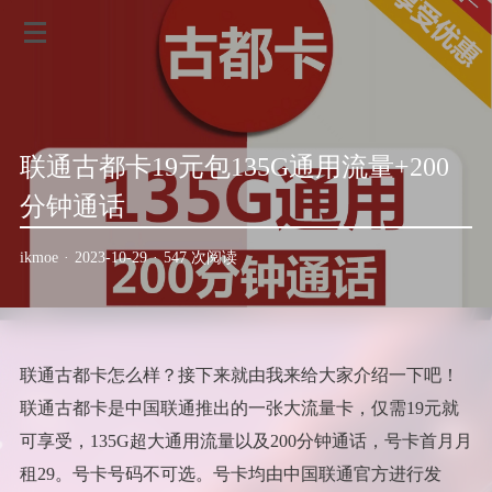
联通古都卡19元包135G通用流量+200
分钟通话
ikmoe
·
2023-10-29
·
547 次阅读
联通古都卡怎么样？接下来就由我来给大家介绍一下吧！
联通古都卡是中国联通推出的一张大流量卡，仅需19元就
可享受，135G超大通用流量以及200分钟通话，号卡首月月
租29。号卡号码不可选。号卡均由中国联通官方进行发