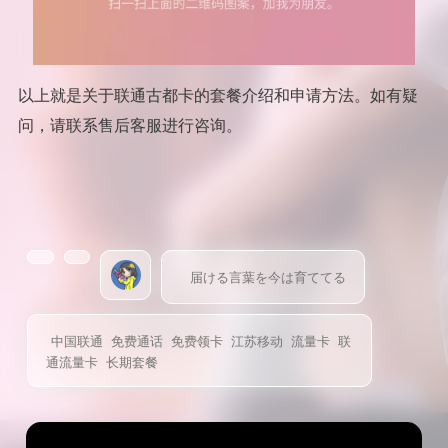
以上就是关于联通古都卡的套餐介绍和申请方法。如有疑
问，请联系售后客服进行咨询。
届ける言葉を今は育ててる
中国联通
免费通话
免费领卡
江苏移动
流量卡
联
通流量卡
长期套餐