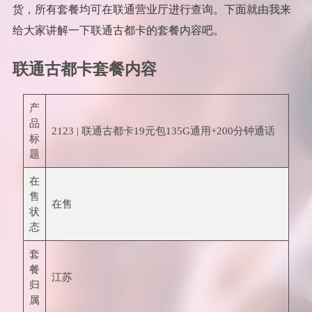
货，所有套餐均可在联通营业厅进行查询。下面就由我来
给大家讲解一下联通古都卡的套餐内容吧。
联通古都卡套餐内容
产
品
2123 | 联通古都卡19元包135G通用+200分钟通话
标
题
在
售
在售
状
态
套
餐
江苏
归
属