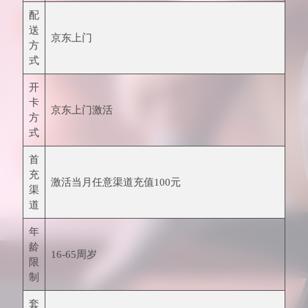
配
送
京东上门
方
式
开
卡
京东上门激活
方
式
首
充
激活当月任意渠道充值100元
渠
道
年
龄
16-65周岁
限
制
套