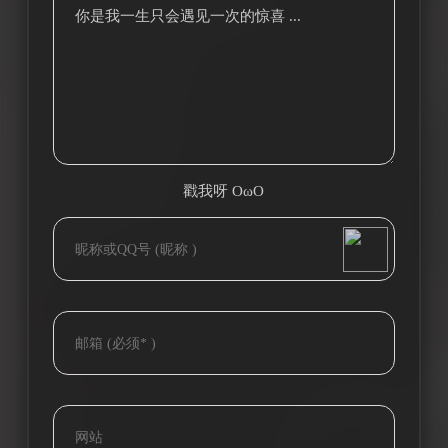
你是我一生只会遇见一次的惊喜 ...
戳我呀 OωO
bilibili~
(=・ω・=)
Tieba