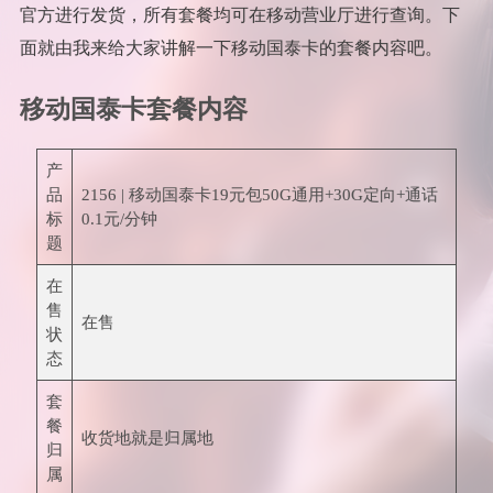
官方进行发货，所有套餐均可在移动营业厅进行查询。下
面就由我来给大家讲解一下移动国泰卡的套餐内容吧。
移动国泰卡套餐内容
产
品
2156 | 移动国泰卡19元包50G通用+30G定向+通话
标
0.1元/分钟
题
在
售
在售
状
态
套
餐
收货地就是归属地
归
属