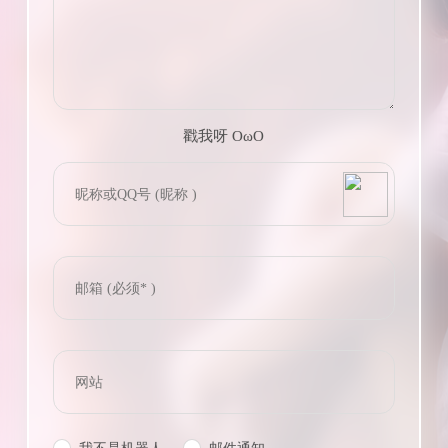
戳我呀 OωO
bilibili~
(=・ω・=)
Tieba