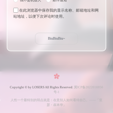
我不是机器人
邮件通知
在此浏览器中保存我的显示名称、邮箱地址和网
站地址，以便下次评论时使用。
Copyright © by LOSERS All Rights Reserved.
冀ICP备2022016956
号-1
人性一个最特别的弱点就是：在意别人如何看待自己。——「亚
瑟・叔本华」