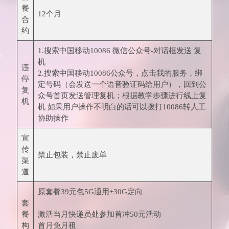
餐
12个月
合
约
1.搜索中国移动10086 微信公众号-对话框发送 复
机
违
2.搜索中国移动10086公众号，点击我的服务，绑
停
定号码（会发送一个语音验证码给用户），回到公
复
众号首页发送管理复机；根据教学步骤进行线上复
机
机 如果用户操作不明白的话可以拨打10086转人工
协助操作
宣
传
禁止包装，禁止废单
渠
道
原套餐39元包5G通用+30G定向
套
餐
激活当月快递员处参加首冲50元活动
构
首月免月租