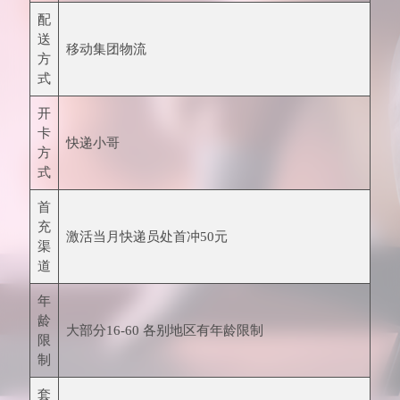
配
送
移动集团物流
方
式
开
卡
快递小哥
方
式
首
充
激活当月快递员处首冲50元
渠
道
年
龄
大部分16-60 各别地区有年龄限制
限
制
套