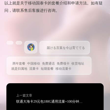
以上就是关于移动国泰卡的套餐介绍和申请方法。如有疑
问，请联系售后客服进行咨询。
届ける言葉を今は育ててる
两年套餐
中国移动
免费通话
免费领卡
收货地址
就是归属地
流量卡
短期套餐
移动流量卡
上一篇文章
联通大海卡29元包180G通用流量+100分钟通话