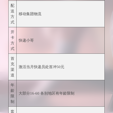
配
送
移动集团物流
方
式
开
卡
快递小哥
方
式
首
充
激活当月快递员处首冲50元
渠
道
年
龄
大部分16-60 各别地区有年龄限制
限
制
套