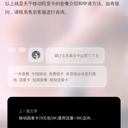
以上就是关于移动民安卡的套餐介绍和申请方法。如有疑
问，请联系售后客服进行咨询。
届ける言葉を今は育ててる
一年套餐
中国移动
免费领卡
收货地址就是归属
地
流量卡
短期套餐
移动流量卡
上一篇文章
移动国泰卡19元包50G通用流量+30G定向流量+通话0.1元/分钟