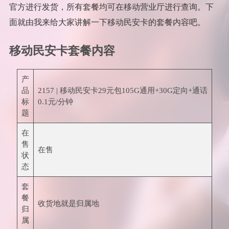
官方进行发货，所有套餐均可在移动营业厅进行查询。下
面就由我来给大家讲解一下移动民安卡的套餐内容吧。
移动民安卡套餐内容
产
品
2157 | 移动民安卡29元包105G通用+30G定向+通话
标
0.1元/分钟
题
在
售
在售
状
态
套
餐
收货地就是归属地
归
属