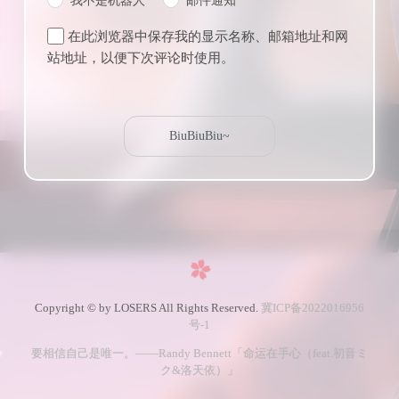
我不是机器人
邮件通知
在此浏览器中保存我的显示名称、邮箱地址和网
站地址，以便下次评论时使用。
Copyright © by LOSERS All Rights Reserved.
冀ICP备2022016956
号-1
要相信自己是唯一。——Randy Bennett「命运在手心（feat.初音ミ
ク&洛天依）」