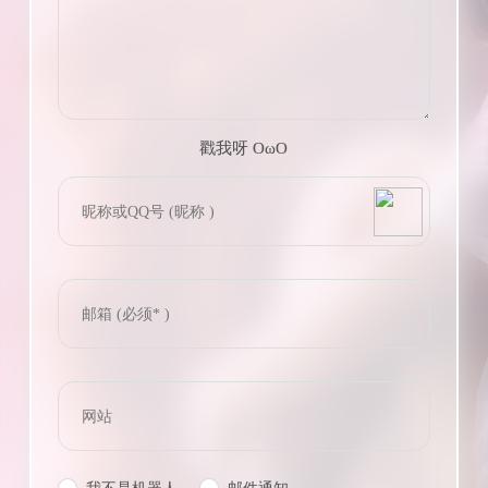
戳我呀 OωO
bilibili~
(=・ω・=)
Tieba