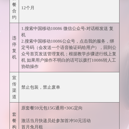
餐
12个月
合
约
1.搜索中国移动10086 微信公众号-对话框发送 复
机
违
2.搜索中国移动10086公众号，点击我的服务，绑
停
定号码（会发送一个语音验证码给用户），回到公
复
众号首页发送管理复机；根据教学步骤进行线上复
机
机 如果用户操作不明白的话可以拨打10086转人工
协助操作
宣
传
禁止包装，禁止废单
渠
道
原套餐59元包15G通用+30G定向
套
餐
激活当月快递员处参加首冲50元活动
构
首月免月租