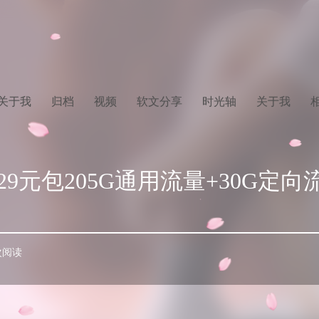
关于我
归档
视频
软文分享
时光轴
关于我
9元包205G通用流量+30G定向流
 次阅读