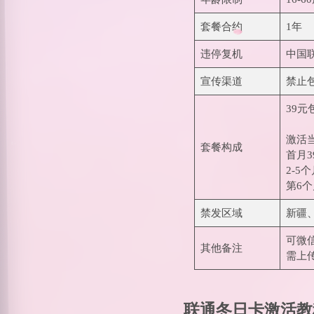
套餐合约
1年
违停复机
中国
宣传渠道
禁止
39元
激活
套餐构成
首月
2-5
第6个
禁发区域
新疆
可微
其他备注
需上
联通冬日卡激活教