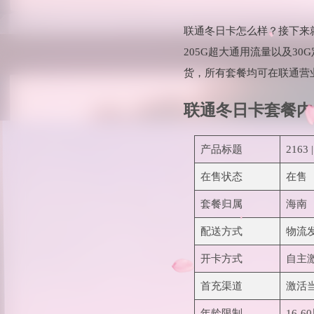
联通冬日卡怎么样？接下来
205G超大通用流量以及3
货，所有套餐均可在联通营
联通冬日卡套餐内
产品标题
216
在售状态
在售
套餐归属
海南
配送方式
物流
开卡方式
自主
首充渠道
激活
年龄限制
16-6