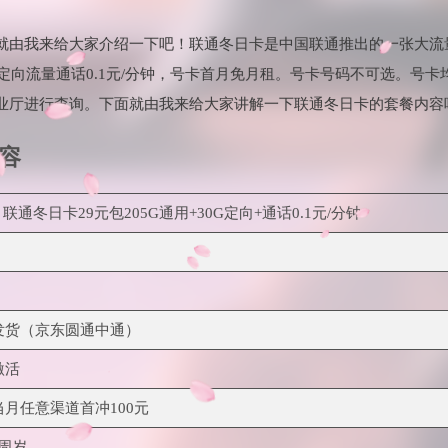
就由我来给大家介绍一下吧！联通冬日卡是中国联通推出的一张大流
0G定向流量通话0.1元/分钟，号卡首月免月租。号卡号码不可选。号
业厅进行查询。下面就由我来给大家讲解一下联通冬日卡的套餐内容
容
3 | 联通冬日卡29元包205G通用+30G定向+通话0.1元/分钟
发货（京东圆通中通）
激活
当月任意渠道首冲100元
0周岁