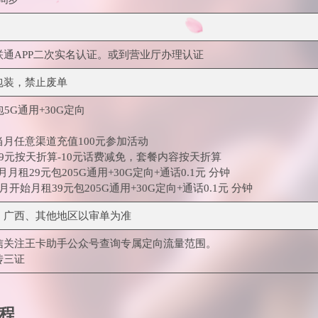
联通APP二次实名认证。或到营业厅办理认证
包装，禁止废单
包5G通用+30G定向
当月任意渠道充值100元参加活动
39元按天折算-10元话费减免，套餐内容按天折算
个月月租29元包205G通用+30G定向+通话0.1元 分钟
月开始月租39元包205G通用+30G定向+通话0.1元 分钟
、广西、其他地区以审单为准
信关注王卡助手公众号查询专属定向流量范围。
传三证
程