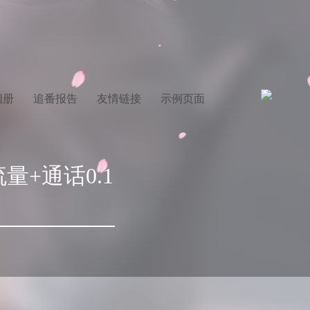
相册
追番报告
友情链接
示例页面
量+通话0.1