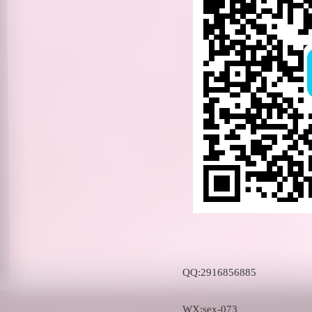
QQ:2916856885
WX:sex-073