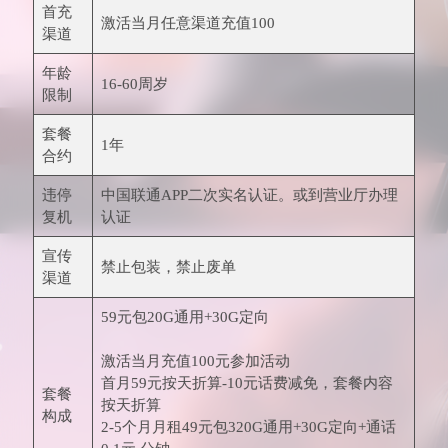
首充
激活当月任意渠道充值100
渠道
年龄
16-60周岁
限制
套餐
1年
合约
违停
中国联通APP二次实名认证。或到营业厅办理
复机
认证
宣传
禁止包装，禁止废单
渠道
59元包20G通用+30G定向
激活当月充值100元参加活动
首月59元按天折算-10元话费减免，套餐内容
套餐
按天折算
构成
2-5个月月租49元包320G通用+30G定向+通话