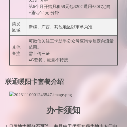
0.1元 分钟
第6个月开始月租59元包320G通用+30G定向
+通话0.1元 分钟
禁发
新疆、广西、其他地区以审单为准
区域
可微信关注王卡助手公众号查询专属定向流量
其他
范围。
备注
需上传三证
4G套餐，流量不转接
联通暖阳卡套餐介绍
办卡须知
1.归属地大部分不可选，并且由于优惠套餐为地市专门申