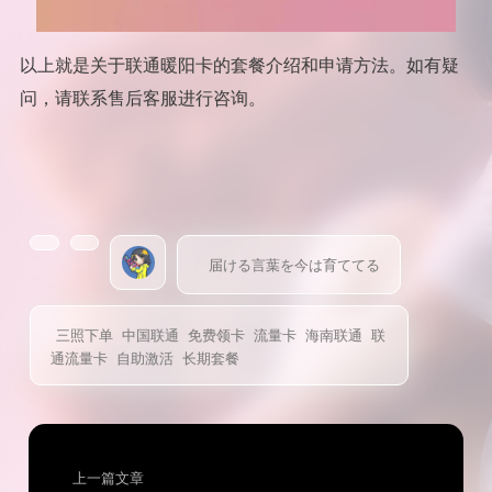
以上就是关于联通暖阳卡的套餐介绍和申请方法。如有疑
问，请联系售后客服进行咨询。
届ける言葉を今は育ててる
三照下单
中国联通
免费领卡
流量卡
海南联通
联
通流量卡
自助激活
长期套餐
上一篇文章