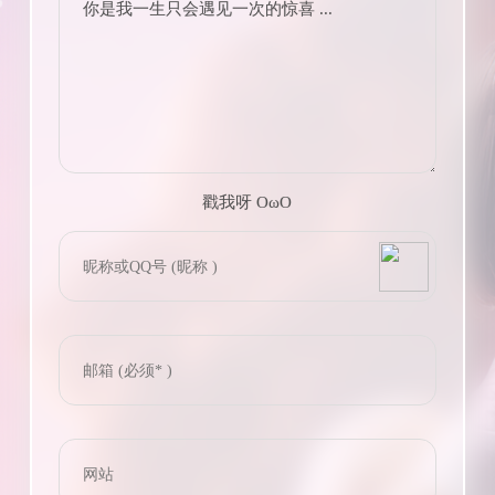
你是我一生只会遇见一次的惊喜 ...
戳我呀 OωO
bilibili~
(=・ω・=)
Tieba