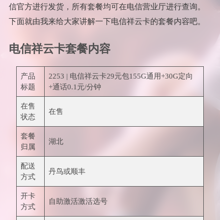
信官方进行发货，所有套餐均可在电信营业厅进行查询。
下面就由我来给大家讲解一下电信祥云卡的套餐内容吧。
电信祥云卡套餐内容
产品
2253 | 电信祥云卡29元包155G通用+30G定向
标题
+通话0.1元/分钟
在售
在售
状态
套餐
湖北
归属
配送
丹鸟或顺丰
方式
开卡
自助激活激活选号
方式