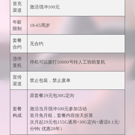
首充
激活强冲100元
渠道
年龄
18-65周岁
限制
套餐
无合约
合约
违停
停机可以拨打10000号转人工协助复机
复机
宣传
禁止包装，禁止废单
渠道
原套餐29元包30G定向
套餐
激活当月强冲100元参加活动
构成
首月免月租，套餐内容按天折算
次月起29元包155G通用+30G定向+通话0.1元/
分钟( 优惠20年）