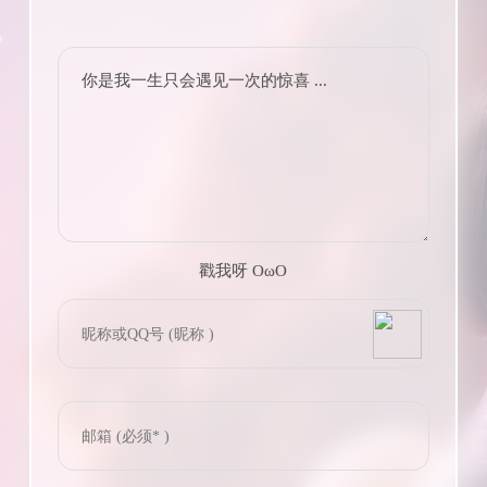
你是我一生只会遇见一次的惊喜 ...
戳我呀 OωO
bilibili~
(=・ω・=)
Tieba