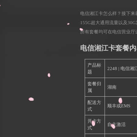
电信湘江卡怎么样？接下来
155G超大通用流量以及3
所有套餐均可在电信营业厅
电信湘江卡套餐内
产品标
2248 | 电信
题
套餐归
湖南
属
配送方
顺丰或EMS
式
开卡方
自主激活
式