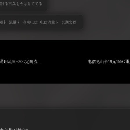
届ける言葉を今は育ててる
领卡
流量卡
湖南电信
电信流量卡
长期套餐
电信祥云卡29元155G通用流量+30G定向流量+通话0.1元/分钟（长期套餐20年）
hile
Forbidden