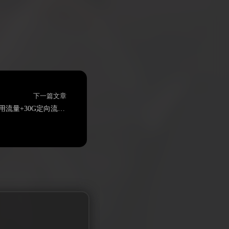
下一篇文章
电信见山卡19元155G通用流量+30G定向流量+通话0.1元/分钟（两年19）