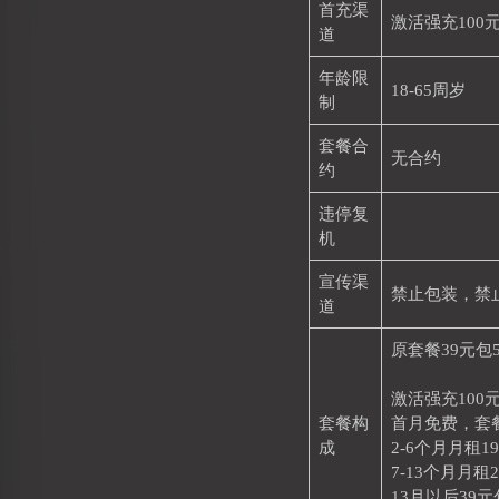
首充渠
激活强充100
道
年龄限
18-65周岁
制
套餐合
无合约
约
违停复
机
宣传渠
禁止包装，禁
道
原套餐39元包5
激活强充100
套餐构
首月免费，套
成
2-6个月月租1
7-13个月月租
13月以后39