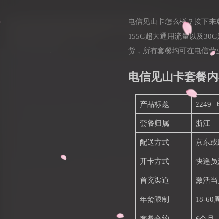
电信见山卡怎么样？接下来
155G超大通用流量以及3
货，所有套餐均可在电信营
电信见山卡套餐内
产品标题
2249
套餐归属
浙江
配送方式
京东或
开卡方式
快递员
首充渠道
激活当
年龄限制
18-60
套餐合约
6个月