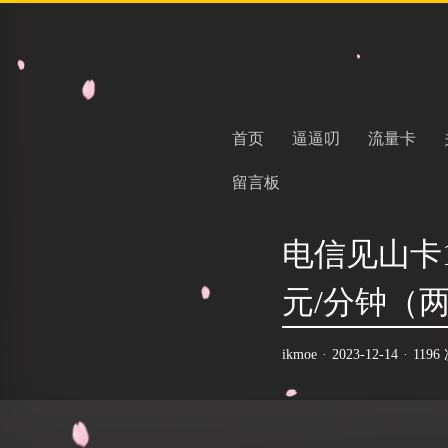
首页
逼逼叨
流量卡
留言板
电信见山卡1
元/分钟（两
ikmoe
·
2023-12-14
·
119