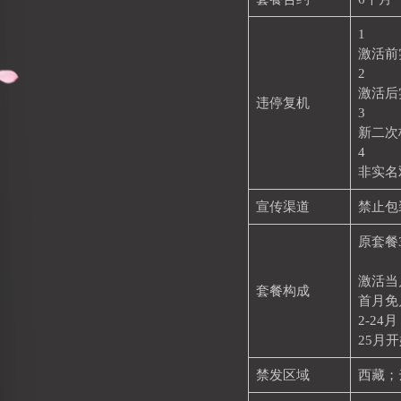
1
激活前
2
激活后
违停复机
3
新二次
4
非实名
宣传渠道
禁止包
原套餐
激活当
套餐构成
首月免
2-24
25月开
禁发区域
西藏；