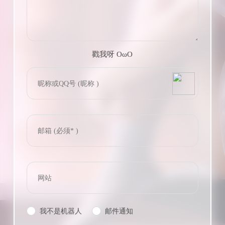
戳我呀 OωO
bilibili~
(=・ω・=)
Tieba
我不是机器人
邮件通知