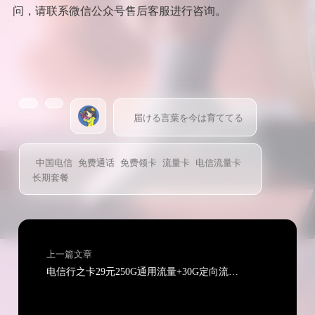
问，请联系微信公众号售后客服进行咨询。
届ける言葉を今は育ててる
中国电信
免费通话
免费领卡
流量卡
电信流量卡
长期套餐
上一篇文章
电信行之卡29元250G通用流量+30G定向流量+通话0.1元/分钟