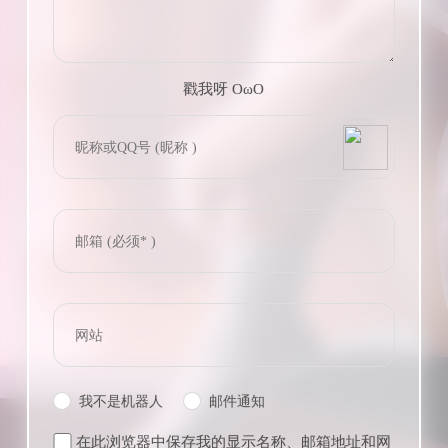
戳我呀 OωO
bilibili~
(=・ω・=)
Tieba
我不是机器人
邮件通知
在此浏览器中保存我的显示名称、邮箱地址和网