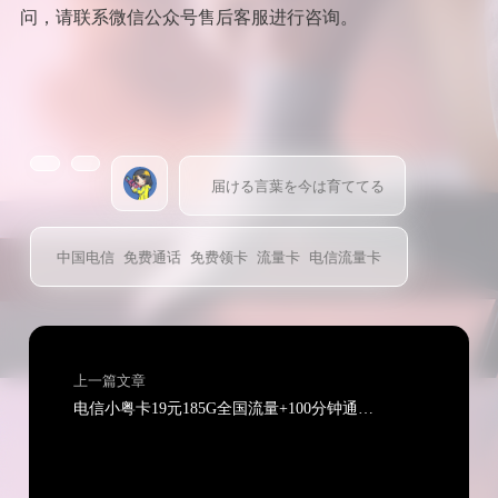
问，请联系微信公众号售后客服进行咨询。
届ける言葉を今は育ててる
中国电信
免费通话
免费领卡
流量卡
电信流量卡
上一篇文章
电信小粤卡19元185G全国流量+100分钟通话【长期流量】